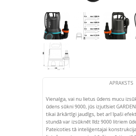
APRAKSTS
Vienalga, vai nu lietus ūdens mucu izs
ūdens sūkni 9000, jūs izjutīsiet GARDE
tikai ārkārtīgi jaudīgs, bet arī īpaši e
stundā var izsūknēt līdz 9000 litriem 
Pateicoties tā inteliģentajai konstrukci