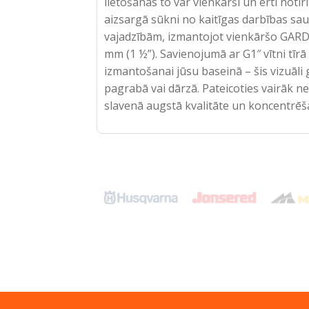
lietošanas to var vienkārši un ērti notīr
aizsargā sūkni no kaitīgas darbības s
vajadzībām, izmantojot vienkāršo GARDE
mm (1 ½”). Savienojumā ar G1″ vītni tīr
izmantošanai jūsu baseinā – šis vizuāl
pagrabā vai dārzā. Pateicoties vairāk
slavenā augstā kvalitāte un koncentrēša