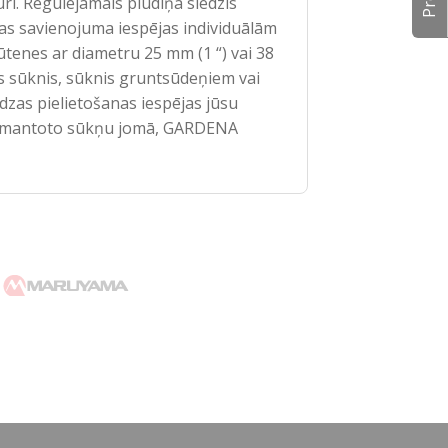
turi. Regulējamais pludiņa slēdzis
as savienojuma iespējas individuālām
tenes ar diametru 25 mm (1 “) vai 38
as sūknis, sūknis gruntsūdeņiem vai
zas pielietošanas iespējas jūsu
ē izmantoto sūkņu jomā, GARDENA