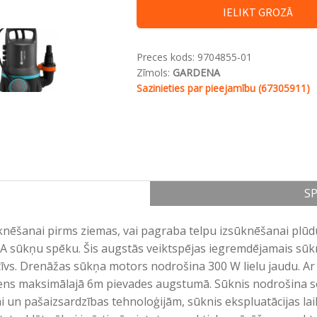
IELIKT GROZĀ
Preces kods:
9704855-01
Zīmols:
GARDENA
Sazinieties par pieejamību (67305911)
SP
ūknēšanai pirms ziemas, vai pagraba telpu izsūknēšanai plū
NA sūkņu spēku. Šis augstās veiktspējas iegremdējamais sūkn
fektīvs. Drenāžas sūkņa motors nodrošina 300 W lielu jaudu. 
ūdens maksimālajā 6m pievades augstumā. Sūknis nodrošina s
jai un pašaizsardzības tehnoloģijām, sūknis ekspluatācijas lai