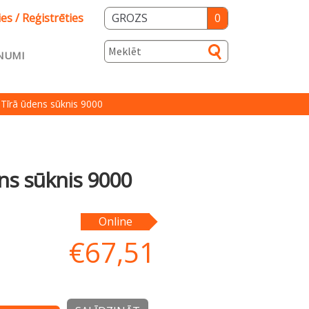
ies / Reģistrēties
GROZS
0
NUMI
s
īrā ūdens sūknis 9000
ka
Salidzini.lv
s sūknis 9000
Online
€
67,51