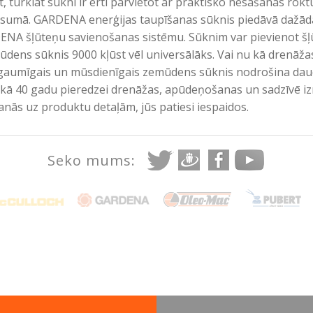
īt, turklāt sūkni ir ērti pārvietot ar praktisko nēsāšanas rok
ausumā. GARDENA enerģijas taupīšanas sūknis piedāvā dažād
NA šļūteņu savienošanas sistēmu. Sūknim var pievienot šļū
ā ūdens sūknis 9000 kļūst vēl universālāks. Vai nu kā drenāž
i gaumīgais un mūsdienīgais zemūdens sūknis nodrošina daud
 nekā 40 gadu pieredzei drenāžas, apūdeņošanas un sadzīv
nās uz produktu detaļām, jūs patiesi iespaidos.
Seko mums: