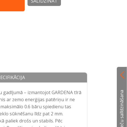
SALĪDZINĀT
ECIFIKĀCIJA
du gadījumā – izmantojot GARDENA tīrā
Preču salīdzināšana
is ar zemo enerģijas patēriņu ir ne
Ar maksimālo 0.6 bāru spiedienu tas
eklo sūknēšanu līdz pat 2 mm.
kā paliek drošs un stabils. Pēc