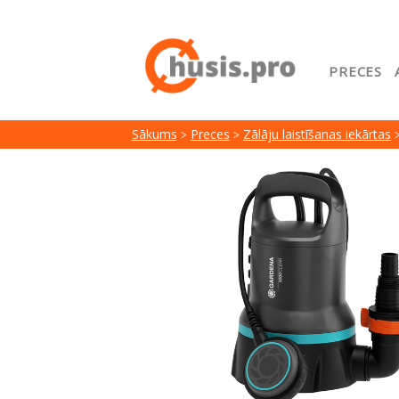
PRECES
Sākuml
Sākums
Preces
Zālāju laistīšanas iekārtas
Google
Lojalit
Preču i
Serviss