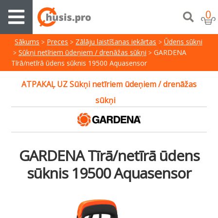
0
Sākums
Preces
Zālāju laistīšanas iekārtas
Ūdens sūkņi
Sūkņi netīriem ūdeņiem / drenāžas sūkņi
GARDENA
Tīrā/netīrā ūdens sūknis 19500 Aquasensor
ATPAKAĻ UZ Sūkņi netīriem ūdeņiem / drenāžas
sūkņi
GARDENA Tīrā/netīrā ūdens
sūknis 19500 Aquasensor