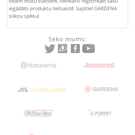
visiem mūsu sūkņiem, vienkārši reģistrējiet savu
iegādāto produktu tiešsaistē. Sajūtiet GARDENA
sūkņu spēku!
Seko mums: