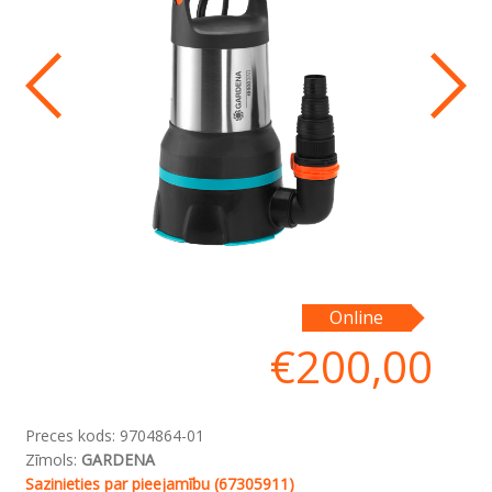
sū
Online
sa
€
200,00
va
Preces kods:
9704864-01
Zīmols:
GARDENA
Sazinieties par pieejamību (67305911)