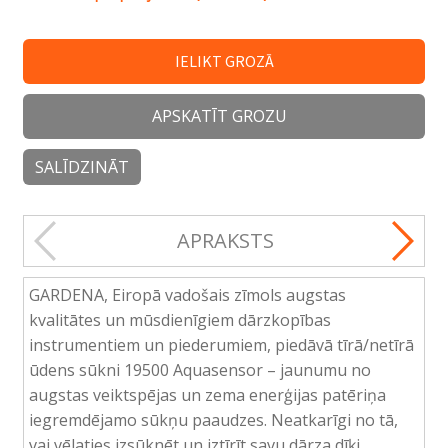
IELIKT GROZĀ
APSKATĪT GROZU
SALĪDZINĀT
APRAKSTS
GARDENA, Eiropā vadošais zīmols augstas
kvalitātes un mūsdienīgiem dārzkopības
instrumentiem un piederumiem, piedāvā tīrā/netīrā
ūdens sūkni 19500 Aquasensor – jaunumu no
augstas veiktspējas un zema enerģijas patēriņa
iegremdējamo sūkņu paaudzes. Neatkarīgi no tā,
vai vēlaties izsūknēt un iztīrīt savu dārza dīķi,