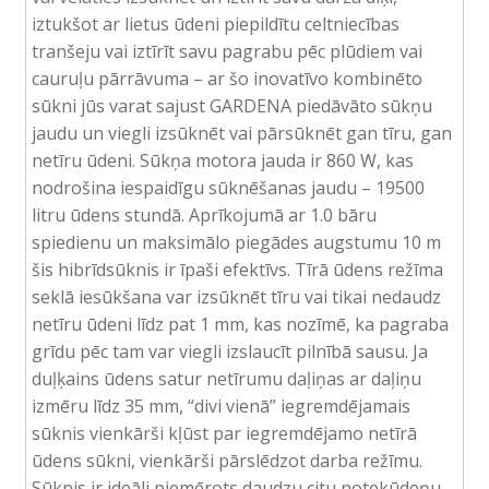
iztukšot ar lietus ūdeni piepildītu celtniecības
tranšeju vai iztīrīt savu pagrabu pēc plūdiem vai
cauruļu pārrāvuma – ar šo inovatīvo kombinēto
sūkni jūs varat sajust GARDENA piedāvāto sūkņu
jaudu un viegli izsūknēt vai pārsūknēt gan tīru, gan
netīru ūdeni. Sūkņa motora jauda ir 860 W, kas
nodrošina iespaidīgu sūknēšanas jaudu – 19500
litru ūdens stundā. Aprīkojumā ar 1.0 bāru
spiedienu un maksimālo piegādes augstumu 10 m
šis hibrīdsūknis ir īpaši efektīvs. Tīrā ūdens režīma
seklā iesūkšana var izsūknēt tīru vai tikai nedaudz
netīru ūdeni līdz pat 1 mm, kas nozīmē, ka pagraba
grīdu pēc tam var viegli izslaucīt pilnībā sausu. Ja
duļķains ūdens satur netīrumu daļiņas ar daļiņu
izmēru līdz 35 mm, “divi vienā” iegremdējamais
sūknis vienkārši kļūst par iegremdējamo netīrā
ūdens sūkni, vienkārši pārslēdzot darba režīmu.
Sūknis ir ideāli piemērots daudzu citu notekūdeņu