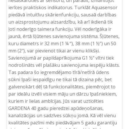
nesaskaroties ar sensoru, un parādīt, izmantojot
ierīces praktiskos indikatorus. Turklāt Aquasensor
piedāvā intuitīvu skārienfunkciju, sausaā darbības
un aizsprostojumu aizsardzību, kā arī ikdienā tik
ļoti noderīgo taimera funkciju. Vēl noderīgāka ir
jaunā, ērtā šļūtenes savienojuma sistēma. Šļūtenes,
kuru diametrs ir 32 mm (1 ¼ “), 38 mm (1 ½”) un 50
mm (2″), var pievienot tikai ar vienu klikšķi.
Savienojumā ar papildaprīkojuma G1 ½” vītni tiek
nodrošināts vēl plašāku savienojuma iespēju klāsts.
Tas padara šo iegremdējamo tīrā/netīrā ūdens
sūkni īpaši iespaidīgu ne tikai tā dizaina pēc, bet
galvenokārt dēļ tā funkcionalitātes, piemērojot to
par ideālu izvēli visiem māju un dārzu īpašniekiem,
kuriem ir lielas ambīcijas. Jūs varat uzticēties
GARDENA 40 gadu pieredzei apūdeņošanas,
kanalizācijas un sadzīves sūkņu jomā. Kā vēl vienu
kvalitātes pazīmi mēs piedāvājam 5 gadu garantiju