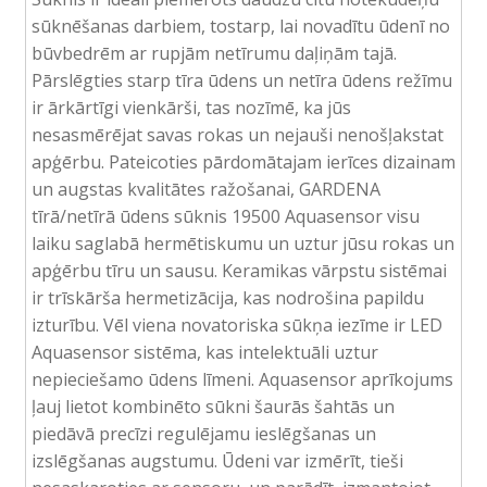
sūknēšanas darbiem, tostarp, lai novadītu ūdenī no
būvbedrēm ar rupjām netīrumu daļiņām tajā.
Pārslēgties starp tīra ūdens un netīra ūdens režīmu
ir ārkārtīgi vienkārši, tas nozīmē, ka jūs
nesasmērējat savas rokas un nejauši nenošļakstat
apģērbu. Pateicoties pārdomātajam ierīces dizainam
un augstas kvalitātes ražošanai, GARDENA
tīrā/netīrā ūdens sūknis 19500 Aquasensor visu
laiku saglabā hermētiskumu un uztur jūsu rokas un
apģērbu tīru un sausu. Keramikas vārpstu sistēmai
ir trīskārša hermetizācija, kas nodrošina papildu
izturību. Vēl viena novatoriska sūkņa iezīme ir LED
Aquasensor sistēma, kas intelektuāli uztur
nepieciešamo ūdens līmeni. Aquasensor aprīkojums
ļauj lietot kombinēto sūkni šaurās šahtās un
piedāvā precīzi regulējamu ieslēgšanas un
izslēgšanas augstumu. Ūdeni var izmērīt, tieši