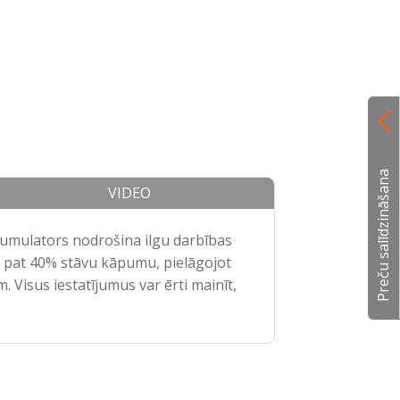
Preču salīdzināšana
VIDEO
akumulators nodrošina ilgu darbības
dz pat 40% stāvu kāpumu, pielāgojot
 Visus iestatījumus var ērti mainīt,