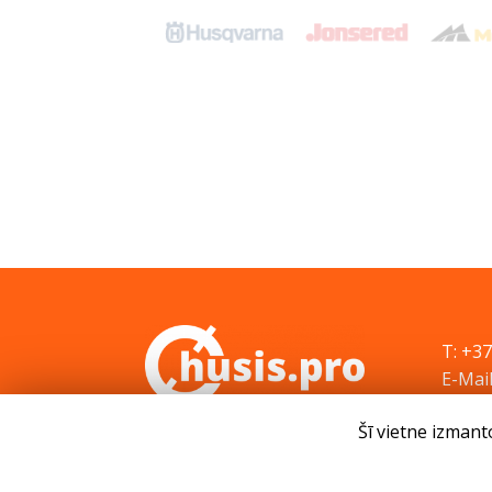
T: +3
E-Mail
Šī vietne izmant