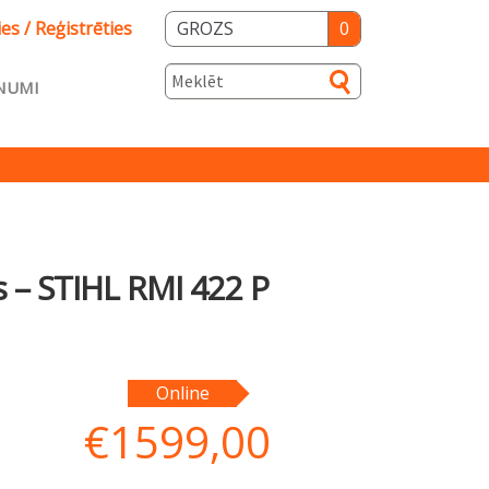
ies / Reģistrēties
GROZS
0
NUMI
s
ka
Salidzini.lv
s – STIHL RMI 422 P
Online
€
1599,00