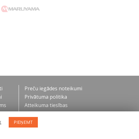
i
Preču iegādes noteikumi
i
Privātuma politika
ums
Atteikuma tiesības
k
PIEŅEMT