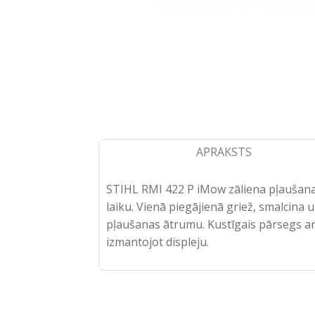
APRAKSTS
STIHL RMI 422 P iMow zāliena pļaušanas 
laiku. Vienā piegājienā griež, smalcina
pļaušanas ātrumu. Kustīgais pārsegs ar 
izmantojot displeju.