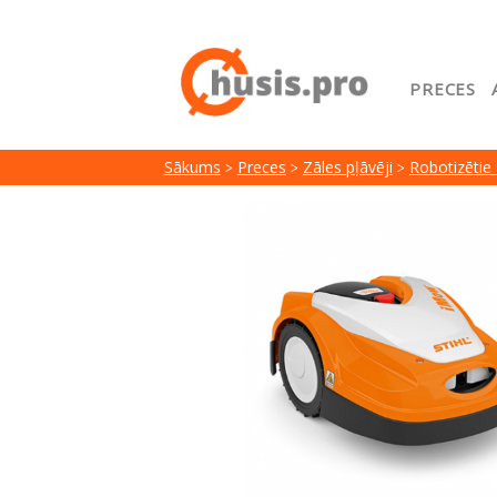
PRECES
Sākuml
Sākums
Preces
Zāles pļāvēji
Robotizētie 
Google
Lojalit
Preču i
Serviss