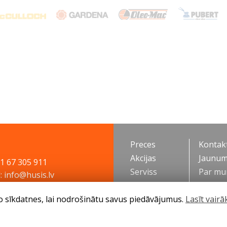
Preces
Kontakt
Akcijas
Jaunum
71 67 305 911
Serviss
Par m
: info@husis.lv
Padomi
o sīkdatnes, lai nodrošinātu savus piedāvājumus.
Lasīt vairā