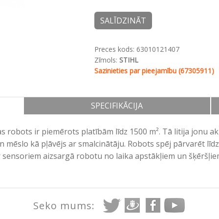
SALĪDZINĀT
Preces kods:
63010121407
Zīmols:
STIHL
Sazinieties par pieejamību (67305911)
SPECIFIKĀCIJA
robots ir piemērots platībām līdz 1500 m². Tā litija jonu 
 un mēslo kā pļāvējs ar smalcinātāju. Robots spēj pārvarēt lī
sensoriem aizsargā robotu no laika apstākļiem un šķēršļiem.
Seko mums: