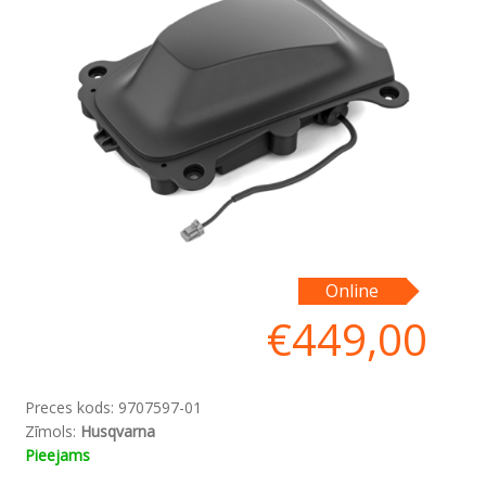
Online
€
449,00
Preces kods:
9707597-01
Zīmols:
Husqvarna
Pieejams