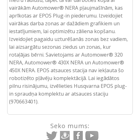
metru rādiusu, tāpēc tā var darboties kopā ar
vairākām Automower® NERA pļaujmašīnām, kas
aprīkotas ar EPOS Plug-in piederumu. Izveidojiet
vairākas darba zonas ar dažādiem grafikiem un
iestatījumiem, lai optimizētu zāliena kopšanu.
Izveidojiet pagaidu uzturēšanās zonas bez vadiem,
lai aizsargātu sezonas ziedus un zonas, kur
rotaļājas bērni. Savietojams ar Automower® 320
NERA, Automower® 430X NERA un Automower®
450X NERA. EPOS atsauces stacija nav iekļauta šo
robotizēto pļāvēju komplektācijā. Lai iegādātos
pilnu risinājumu, izvēlieties Husqvarna EPOS plug-
in spraudņa komplektu ar atsauces staciju
(970663401).
Seko mums: