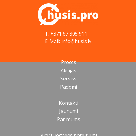
T: +371 67 305 911
E-Mail: info@husis.lv
Preces
Akcijas
Serviss
Padomi
Kontakti
Jaunumi
Par mums
Preču iegādes noteikumi