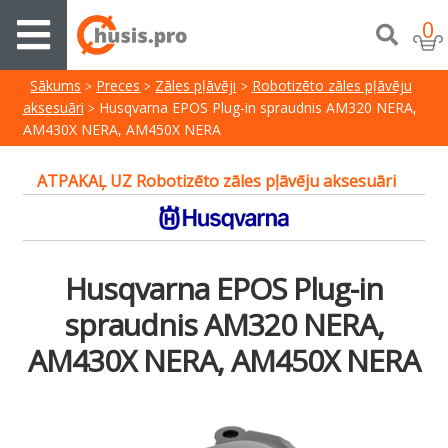
0
Sākums
Preces
Zāles pļāvēji
Robotizēto zāles pļāvēju
aksesuāri
Husqvarna EPOS Plug-in spraudnis AM320 NERA,
AM430X NERA, AM450X NERA
ATPAKAĻ UZ Robotizēto zāles pļāvēju aksesuāri
Husqvarna EPOS Plug-in
spraudnis AM320 NERA,
AM430X NERA, AM450X NERA