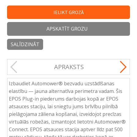
IELIKT GROZĀ
APSKATĪT GROZU
SALĪDZINĀT
APRAKSTS
Izbaudiet Automower® bezvadu uzstādīšanas
elastību — jauna alternatīva perimetra vadam. Šis
EPOS Plug-in piederums darbojas kopā ar EPOS
atsauces staciju, lai sniegtu jums brīvību pilnībā
pielāgojama zāliena kopšanai, izveidojot precīzas
virtuālās robežas, izmantojot lietotni Automower®
Connect. EPOS atsauces stacija aptver līdz pat 500