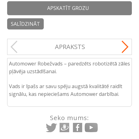
APSKATĪT GROZU
SALĪDZINĀT
APRAKSTS
Automower Robežvads – paredzēts robotizētā zāles
pļāvēja uzstādīšanai.
Vads ir īpašs ar savu spēju augstā kvalitātē raidīt
signālu, kas nepieciešams Automower darbībai.
Seko mums: