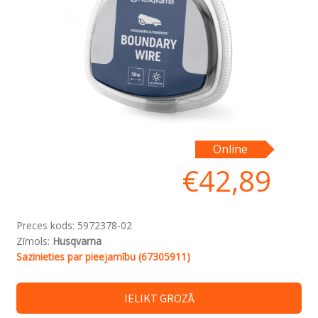
Online
€
42,89
Preces kods:
5972378-02
Zīmols:
Husqvarna
Sazinieties par pieejamību (67305911)
IELIKT GROZĀ