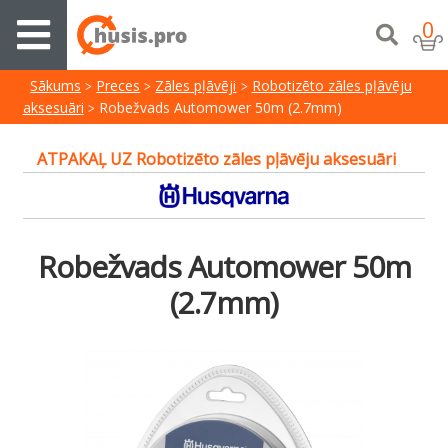
0
Sākums
Preces
Zāles pļāvēji
Robotizēto zāles pļāvēju
aksesuāri
Robežvads Automower 50m (2.7mm)
ATPAKAĻ UZ Robotizēto zāles pļāvēju aksesuāri
Robežvads Automower 50m
(2.7mm)