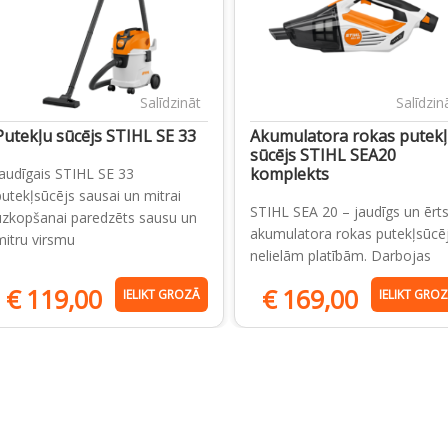
Salīdzināt
Salīdzin
Putekļu sūcējs STIHL SE 33
Akumulatora rokas putek
sūcējs STIHL SEA20
komplekts
Jaudīgais STIHL SE 33
putekļsūcējs sausai un mitrai
STIHL SEA 20 – jaudīgs un ērt
uzkopšanai paredzēts sausu un
akumulatora rokas putekļsūcē
mitru virsmu
nelielām platībām. Darbojas
€
119,00
€
169,00
IELIKT GROZĀ
IELIKT GRO