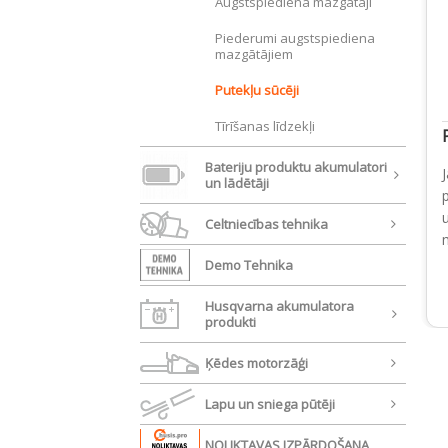
Augstspiediena mazgātāji
Piederumi augstspiediena
mazgātājiem
Putekļu sūcēji
Tīrīšanas līdzekļi
Bateriju produktu akumulatori
un lādētāji
Celtniecības tehnika
Demo Tehnika
Husqvarna akumulatora
produkti
Ķēdes motorzāģi
Lapu un sniega pūtēji
NOLIKTAVAS IZPĀRDOŠANA