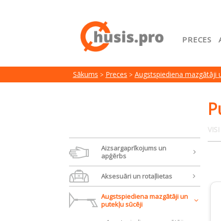
PRECES
Sākuml
Sākums
Preces
Augstspiediena mazgātāji u
Google
Lojalit
P
Preču i
VIS
Serviss
Aizsargaprīkojums un
apģērbs
Aksesuāri un rotaļlietas
Augstspiediena mazgātāji un
putekļu sūcēji