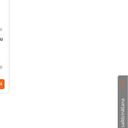
āt
ļu
s
js
ZĀ
Preču salīdzināšana