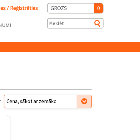
ies / Reģistrēties
GROZS
0
NUMI
s
ka
Salidzini.lv
c