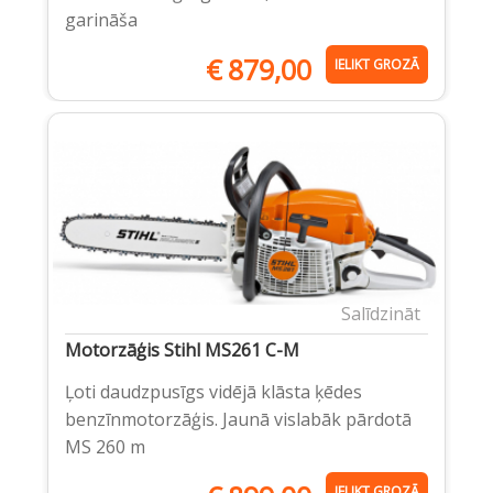
garināša
€
879,00
IELIKT GROZĀ
Salīdzināt
Motorzāģis Stihl MS261 C-M
Ļoti daudzpusīgs vidējā klāsta ķēdes
benzīnmotorzāģis. Jaunā vislabāk pārdotā
MS 260 m
IELIKT GROZĀ