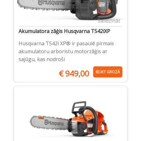
Salīdzināt
Akumulatora zāģis Husqvarna T542iXP
Husqvarna T542i XP® ir pasaulē pirmais
akumulatoru arboristu motorzāģis ar
sajūgu, kas nodroši
€
949,00
IELIKT GROZĀ