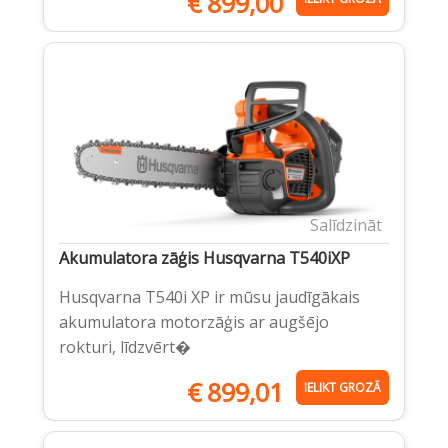
€
899,00
Salīdzināt
Akumulatora zāģis Husqvarna T540iXP
Husqvarna T540i XP ir mūsu jaudīgākais
akumulatora motorzāģis ar augšējo
rokturi, līdzvērt�
€
899,01
IELIKT GROZĀ