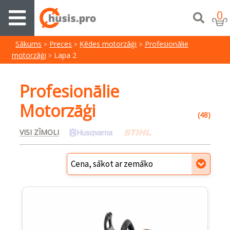
0
Sākums
Preces
Ķēdes motorzāģi
Profesionālie
motorzāģi
Lapa 2
Profesionālie
Motorzāģi
(48)
VISI ZĪMOLI