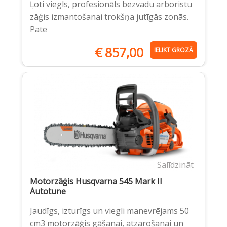
Ļoti viegls, profesionāls bezvadu arboristu
zāģis izmantošanai trokšņa jutīgās zonās.
Pate
€
857,00
IELIKT GROZĀ
Salīdzināt
Motorzāģis Husqvarna 545 Mark II
Autotune
Jaudīgs, izturīgs un viegli manevrējams 50
cm3 motorzāģis gāšanai, atzarošanai un