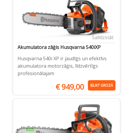
Salīdzināt
Akumulatora zāģis Husqvarna 540iXP
Husqvarna 540i XP ir jaudīgs un efektīvs
akumulatora motorzāģis, līdzvērtīgs
profesionālajam
€
949,00
IELIKT GROZĀ