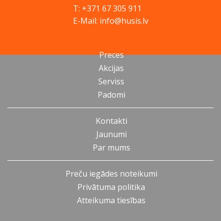
T: +371 67 305 911
E-Mail: info@husis.lv
Preces
Akcijas
Serviss
Padomi
Kontakti
Jaunumi
Par mums
Preču iegādes noteikumi
Privātuma politika
Atteikuma tiesības