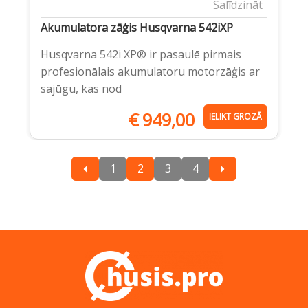
Salīdzināt
Akumulatora zāģis Husqvarna 542iXP
Husqvarna 542i XP® ir pasaulē pirmais
profesionālais akumulatoru motorzāģis ar
sajūgu, kas nod
€
949,00
IELIKT GROZĀ
1
2
3
4