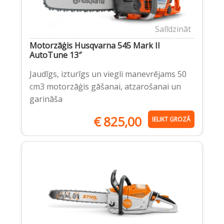
Salīdzināt
Motorzāģis Husqvarna 545 Mark II
AutoTune 13″
Jaudīgs, izturīgs un viegli manevrējams 50
cm3 motorzāģis gāšanai, atzarošanai un
garināša
€
825,00
IELIKT GROZĀ