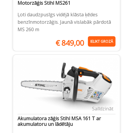
Motorzāģis Stihl MS261
Ļoti daudzpusīgs vidējā klāsta ķēdes
benzīnmotorzāģis. Jaunā vislabāk pārdotā
MS 260 m
€
849,00
IELIKT GROZĀ
Salīdzināt
Akumulatora zāģis Stihl MSA 161 T ar
akumulatoru un lādētāju