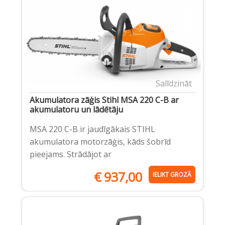
Salīdzināt
Akumulatora zāģis Stihl MSA 220 C-B ar
akumulatoru un lādētāju
MSA 220 C-B ir jaudīgākais STIHL
akumulatora motorzāģis, kāds šobrīd
pieejams. Strādājot ar
€
937,00
IELIKT GROZĀ