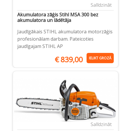
Salīdzināt
Akumulatora zāģis Stihl MSA 300 bez
akumulatora un lādētāja
Jaudīgākais STIHL akumulatora motorzāģis
profesionālam darbam. Pateicoties
jaudīgajam STIHL AP
€
839,00
IELIKT GROZĀ
Salīdzināt