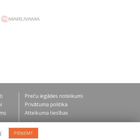
i
Preču iegādes noteikumi
i
Privātuma politika
ums
Atteikuma tiesības
k
PIEŅEMT