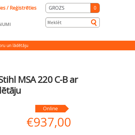
ies / Reģistrēties
GROZS
0
NUMI
s
ru un lādētāju
ka
Salidzini.lv
Stihl MSA 220 C-B ar
ētāju
Online
€
937,00