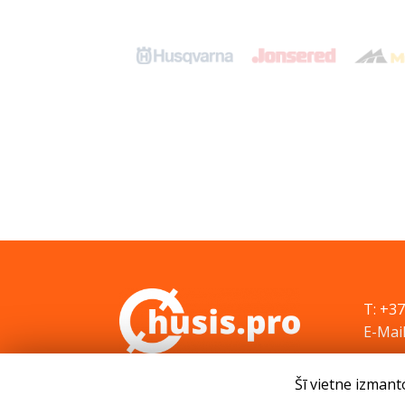
T: +3
E-Mail
Šī vietne izmant