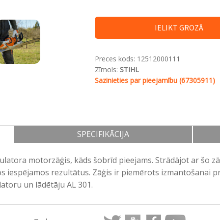
IELIKT GROZĀ
Preces kods:
12512000111
Zīmols:
STIHL
Sazinieties par pieejamību (67305911)
SPECIFIKĀCIJA
latora motorzāģis, kāds šobrīd pieejams. Strādājot ar šo z
s iespējamos rezultātus. Zāģis ir piemērots izmantošanai pro
atoru un lādētāju AL 301.