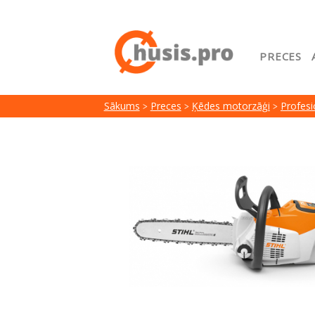
PRECES
Sākuml
Sākums
Preces
Ķēdes motorzāģi
Profesi
Google
Lojalit
Preču i
Serviss