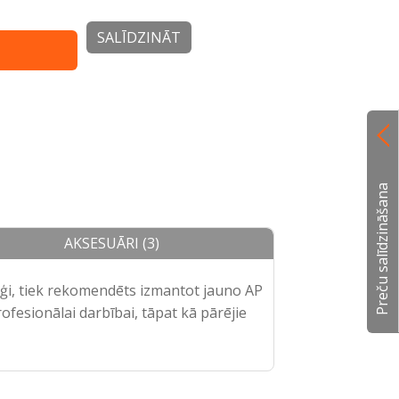
SALĪDZINĀT
Preču salīdzināšana
AKSESUĀRI (3)
āģi, tiek rekomendēts izmantot jauno AP
fesionālai darbībai, tāpat kā pārējie