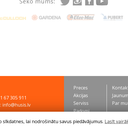
Seko mums:
Preces
Kontakt
Akcijas
Jaunum
71 67 305 911
Serviss
Par m
: info@husis.lv
Padomi
o sīkdatnes, lai nodrošinātu savus piedāvājumus.
Lasīt vairā