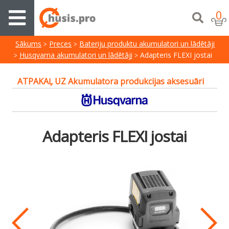
0
Sākums
Preces
Bateriju produktu akumulatori un lādētāji
Husqvarna akumulatori un lādētāji
Adapteris FLEXI jostai
ATPAKAĻ UZ Akumulatora produkcijas aksesuāri
Adapteris FLEXI jostai