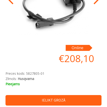
Online
€
208,10
Preces kods:
5827805-01
Zīmols:
Husqvarna
Pieejams
IELIKT GROZĀ