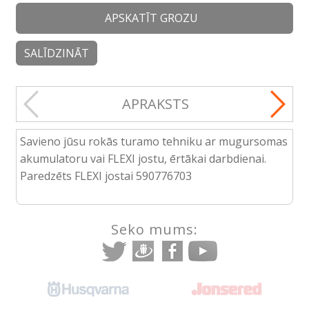
APSKATĪT GROZU
SALĪDZINĀT
APRAKSTS
Savieno jūsu rokās turamo tehniku ar mugursomas
akumulatoru vai FLEXI jostu, ērtākai darbdienai.
Paredzēts FLEXI jostai 590776703
Seko mums: