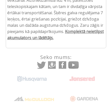
veikšanai. Aizsniedzamība līdz 4 m, pateicoties
teleskopiskajam kātam, un tam ir divdaļīga vārpsta
ērtākai transportēšanai. Šķēres galva regulējama 7
leņķos, ērtai griešanas pozīcijai, griežot dzīvžoga
malas un dažāda augstuma dzīvžogus. Zaru zāģis ir
pieejams kā papildaprīkojums.
Komplektā neietilpst
akumulators un lādētājs.
Seko mums: