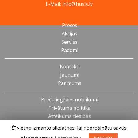
E-Mail: info@husis.lv
Preces
Akcijas
Serviss
Padomi
Kontakti
Jaunumi
Par mums
Preču iegādes noteikumi
Privātuma politika
Atteikuma tiesības
Šī vietne izmanto sīkdatnes, lai nodrošinātu savus