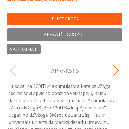
IELIKT GROZĀ
APSKATĪT GROZU
SALĪDZINĀT
APRAKSTS
Husqvarna 120iTK4 akumulatora kāta dzīvžoga
šķēres sevī apvieno benzīna veiktspēju, klusu
darbību un tīru darbu bez izmešiem. Akumulatora
kāta dzīvžoga šķērei120iTK4 iespējams mainīt
uzgali no dzīvžoga šķēres uz zaru zāģi. Tas ir
universāls un ērts darbarīks dažādu uzdevumu