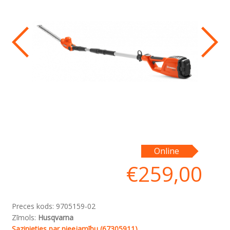
Er
Online
un
€
259,00
Preces kods:
9705159-02
Zīmols:
Husqvarna
Sazinieties par pieejamību (67305911)