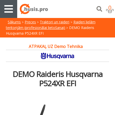
0
Sākums
Preces
Traktori un raideri
Raideri lielām
teritorijām (profesionālai lietošanai)
DEMO Raideris
Husqvarna P524XR EFI
ATPAKAĻ UZ Demo Tehnika
DEMO Raideris Husqvarna
P524XR EFI