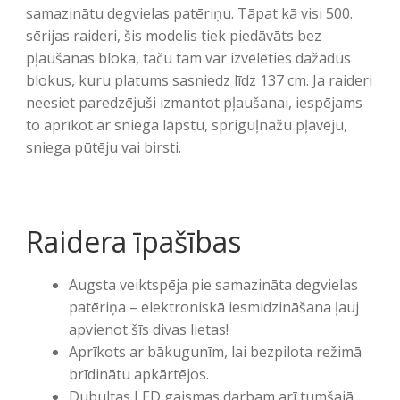
samazinātu degvielas patēriņu. Tāpat kā visi 500.
sērijas raideri, šis modelis tiek piedāvāts bez
pļaušanas bloka, taču tam var izvēlēties dažādus
blokus, kuru platums sasniedz līdz 137 cm. Ja raideri
neesiet paredzējuši izmantot pļaušanai, iespējams
to aprīkot ar sniega lāpstu, spriguļnažu pļāvēju,
sniega pūtēju vai birsti.
Raidera īpašības
Augsta veiktspēja pie samazināta degvielas
patēriņa – elektroniskā iesmidzināšana ļauj
apvienot šīs divas lietas!
Aprīkots ar bākugunīm, lai bezpilota režimā
brīdinātu apkārtējos.
Dubultas LED gaismas darbam arī tumšajā