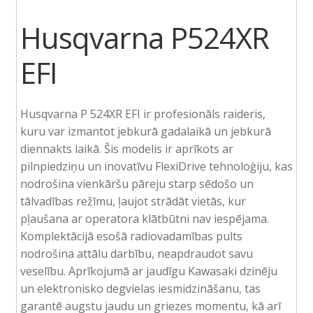
Husqvarna P524XR
EFI
Husqvarna P 524XR EFI ir profesionāls raideris,
kuru var izmantot jebkurā gadalaikā un jebkurā
diennakts laikā. Šis modelis ir aprīkots ar
pilnpiedziņu un inovatīvu FlexiDrive tehnoloģiju, kas
nodrošina vienkāršu pāreju starp sēdošo un
tālvadības režīmu, ļaujot strādāt vietās, kur
pļaušana ar operatora klātbūtni nav iespējama.
Komplektācijā esošā radiovadamības pults
nodrošina attālu darbību, neapdraudot savu
veselību. Aprīkojumā ar jaudīgu Kawasaki dzinēju
un elektronisko degvielas iesmidzināšanu, tas
garantē augstu jaudu un griezes momentu, kā arī