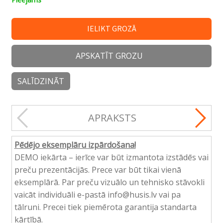
IELIKT GROZĀ
APSKATĪT GROZU
SALĪDZINĀT
APRAKSTS
Pēdējo eksemplāru izpārdošana!
DEMO iekārta – ierīce var būt izmantota izstādēs vai
preču prezentācijās. Prece var būt tikai vienā
eksemplārā. Par preču vizuālo un tehnisko stāvokli
vaicāt individuāli e-pastā info@husis.lv vai pa
tālruni. Precei tiek piemērota garantija standarta
kārtībā.