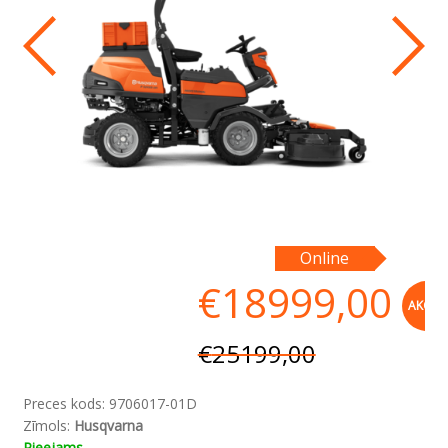
In
Online
Ra
€
18999,00
AKCIJA
€
25199,00
Preces kods:
9706017-01D
Zīmols:
Husqvarna
Pieejams