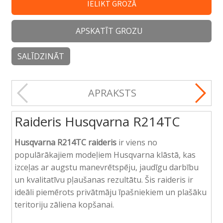
IELIKT GROZĀ
APSKATĪT GROZU
SALĪDZINĀT
APRAKSTS
Raideris Husqvarna R214TC
Husqvarna R214TC raideris
ir viens no
populārākajiem modeļiem Husqvarna klāstā, kas
izceļas ar augstu manevrētspēju, jaudīgu darbību
un kvalitatīvu pļaušanas rezultātu. Šis raideris ir
ideāli piemērots privātmāju īpašniekiem un plašāku
teritoriju zāliena kopšanai.