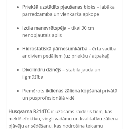
Priekšā uzstādīts pļaušanas bloks
– labāka
pārredzamība un vienkārša apkope
Izcila manevrētspēja
– tikai 30 cm
nenopļautais aplis
Hidrostatiskā pārnesumkārba
– ērta vadība
ar diviem pedāļiem (uz priekšu / atpakaļ)
Divcilindru dzinējs
– stabila jauda un
ilgmūžība
Piemērots
ikdienas zāliena kopšanai
privātā
un pusprofesionālā vidē
Husqvarna R214TC
ir uzticams raideris tiem, kas
meklē efektīvu, viegli vadāmu un kvalitatīvu zāliena
pļāvēju ar sēdēšanu, kas nodrošina teicamu