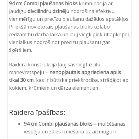
94 cm Combi pļaušanas bloks
kombinācijā ar
jaudīgu
divcilindru dzinēju
nodrošina efektīvu,
vienmērīgu un precīzu pļaušanu dažādos apstākļos.
Priekšā novietotais pļaušanas bloks uzlabo
redzamību darba laikā un ļauj viegli piekļūt apkopei,
vienlaikus nodrošinot precīzu pļaušanu gar
šķēršļiem.
Raidera konstrukcija ļauj sasniegt izcilu
manevrētspēju –
nenopļautais apgrieziena aplis
tikai 30 cm
, kas ir būtiska priekšrocība, strādājot ap
kokiem, krūmiem un dārza elementiem.
Raidera īpašības:
94 cm Combi pļaušanas bloks
– mulčēšanas
iespēja un zāles izmešana uz aizmuguri