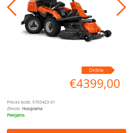
Ra
Online
pa
€
4399,00
Preces kods:
9705423-01
Zīmols:
Husqvarna
Pieejams