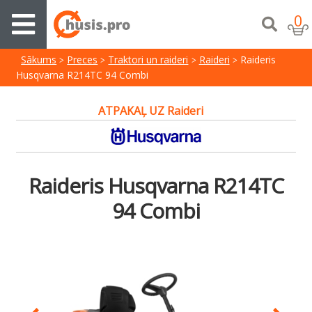
0
Sākums
Preces
Traktori un raideri
Raideri
Raideris
Husqvarna R214TC 94 Combi
ATPAKAĻ UZ Raideri
Raideris Husqvarna R214TC
94 Combi