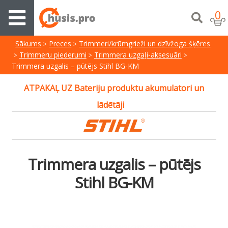
0
Sākums
Preces
Trimmeri/krūmgrieži un dzīvžoga šķēres
Trimmeru piederumi
Trimmera uzgaļi-aksesuāri
Trimmera uzgalis – pūtējs Stihl BG-KM
ATPAKAĻ UZ Bateriju produktu akumulatori un
lādētāji
Trimmera uzgalis – pūtējs
Stihl BG-KM