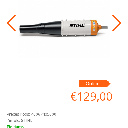
Online
€
129,00
Preces kods:
46067405000
Zīmols:
STIHL
Pieejams