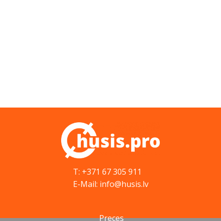
T: +371 67 305 911
E-Mail: info@husis.lv
Preces