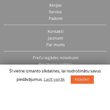
Akcijas
Serviss
Padomi
Kontakti
Jaunumi
Par mums
Preču iegādes noteikumi
Privātuma politika
Šī vietne izmanto sīkdatnes, lai nodrošinātu savus
Atteikuma tiesības
piedāvājumus.
Lasīt vairāk
PIEŅEMT