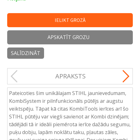
IELIKT GROZĀ
APSKATĪT GROZU
SALĪDZINĀT
APRAKSTS
Pateicoties šim unikālajam STIHL jaunievedumam,
KombiSystem ir pilnfunkcionāls pūtējs ar augstu
veiktspēju. Tāpat kā citas KombiTools ierīces arī šo
STIHL pūtēju var viegli savienot ar Kombi dzinējam;
tādējādi tā ir ideāli piemērota ierīce dažādu segumu,
puķu dobju, lapām noklātu taku, pļautas zāles,
gružu vai svaiga sniega tīrīšanai. Der visiem Kombi