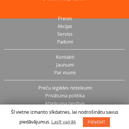
Preces
Akcijas
Serviss
Padomi
Kontakti
Jaunumi
Par mums
Preču iegādes noteikumi
Privātuma politika
Atteikuma tiesības
Šī vietne izmanto sīkdatnes, lai nodrošinātu savus
piedāvājumus.
Lasīt vairāk
PIEŅEMT