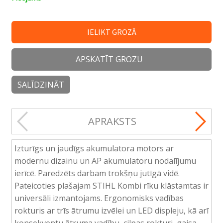
IELIKT GROZĀ
APSKATĪT GROZU
SALĪDZINĀT
APRAKSTS
Izturīgs un jaudīgs akumulatora motors ar
modernu dizainu un AP akumulatoru nodalījumu
ierīcē. Paredzēts darbam trokšņu jutīgā vidē.
Pateicoties plašajam STIHL Kombi rīku klāstamtas ir
universāli izmantojams. Ergonomisks vadības
rokturis ar trīs ātrumu izvēlei un LED displeju, kā arī
konsekventu ātruma vadību, cilpas rokturi, gaisa