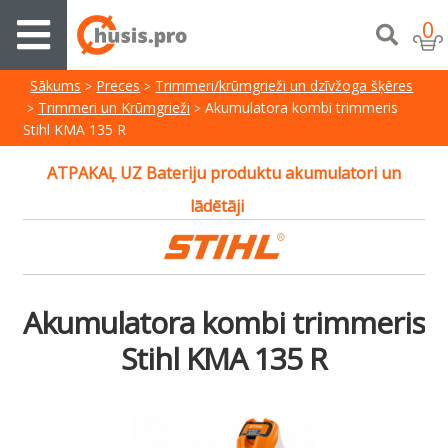
0
Sākums
Preces
Trimmeri/krūmgrieži un dzīvžoga šķēres
Trimmeri un Krūmgrieži
Akumulatora kombi trimmeris
Stihl KMA 135 R
ATPAKAĻ UZ Bateriju produktu akumulatori un
lādētāji
Akumulatora kombi trimmeris
Stihl KMA 135 R