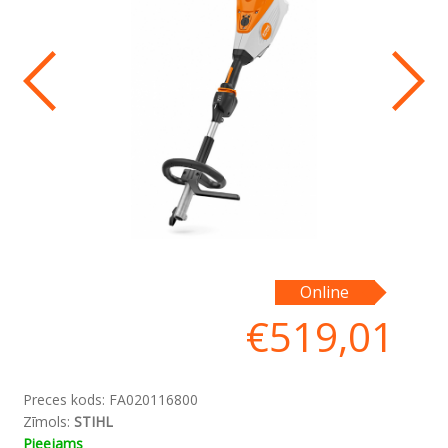
Online
€
519,01
Preces kods:
FA020116800
Zīmols:
STIHL
Pieejams