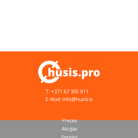
T: +371 67 305 911
E-Mail: info@husis.lv
Preces
Akcijas
Serviss