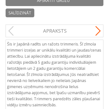
APSKATĪT GROZU
SALĪDZINĀT
APRAKSTS
Šis ir Japānā radīts un ražots trimmeris. Šī zīmola
trimmeri izceļas ar unikālu kvalitāti un jaudas/cenas
attiecību. Lai apliecinātu izstrādājuma kvalitāti
ražotājs piedāvā 5 gadu garantiju individuālajiem
lietotājiem un 2 gadu garantiju komerciālai
lietošanai. Šī zīmola izstrādājumus Jūs neatradīsiet
nevienā no lielveikaliem jo nelielais Japānas
ģimenes uzņēmums nenodrošina lielus
izstrādājuma apjomus, bet īpašu uzmanību pievērš
tieši kvalitātei. Trimmers paredzēts zāles pļaušanai
vidēju izmēru saimniecībās.