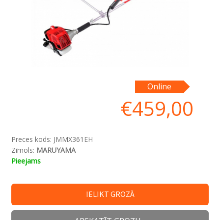
Online
€
459,00
Preces kods:
JMMX361EH
Zīmols:
MARUYAMA
Pieejams
IELIKT GROZĀ