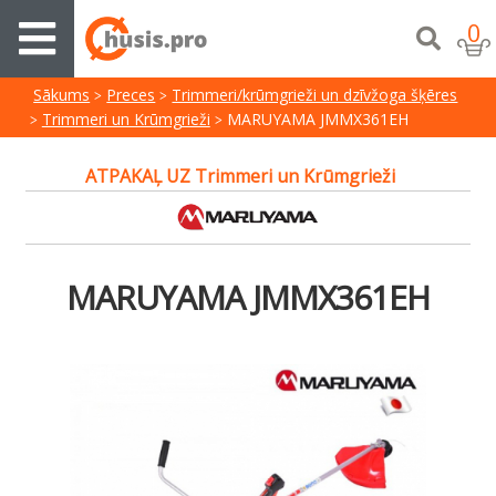
0
Sākums
Preces
Trimmeri/krūmgrieži un dzīvžoga šķēres
Trimmeri un Krūmgrieži
MARUYAMA JMMX361EH
ATPAKAĻ UZ Trimmeri un Krūmgrieži
MARUYAMA JMMX361EH