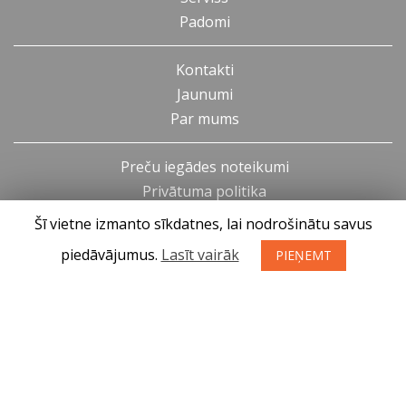
Padomi
Kontakti
Jaunumi
Par mums
Preču iegādes noteikumi
Privātuma politika
Atteikuma tiesības
Šī vietne izmanto sīkdatnes, lai nodrošinātu savus
piedāvājumus.
Lasīt vairāk
PIEŅEMT
SIA KONGS @ 2019
Izstrādātājs ces.lv