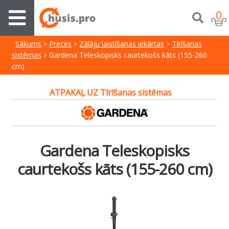
0
Sākums
Preces
Zālāju laistīšanas iekārtas
Tīrīšanas
sistēmas
Gardena Teleskopisks caurtekošs kāts (155-260
cm)
ATPAKAĻ UZ Tīrīšanas sistēmas
Gardena Teleskopisks
caurtekošs kāts (155-260 cm)