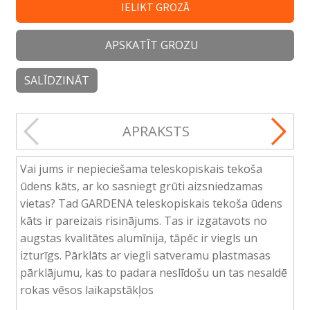
IELIKT GROZĀ
APSKATĪT GROZU
SALĪDZINĀT
APRAKSTS
Vai jums ir nepieciešama teleskopiskais tekoša
ūdens kāts, ar ko sasniegt grūti aizsniedzamas
vietas? Tad GARDENA teleskopiskais tekoša ūdens
kāts ir pareizais risinājums. Tas ir izgatavots no
augstas kvalitātes alumīnija, tāpēc ir viegls un
izturīgs. Pārklāts ar viegli satveramu plastmasas
pārklājumu, kas to padara neslīdošu un tas nesaldē
rokas vēsos laikapstākļos