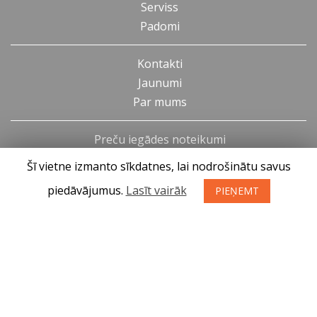
Serviss
Padomi
Kontakti
Jaunumi
Par mums
Preču iegādes noteikumi
Privātuma politika
Šī vietne izmanto sīkdatnes, lai nodrošinātu savus
Atteikuma tiesības
piedāvājumus.
Lasīt vairāk
PIEŅEMT
SIA KONGS @ 2019
Izstrādātājs ces.lv